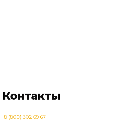
Вторник:
09:00 — 18:00
Среда:
09:00 — 18:00
Четверг:
09:00 — 18:00
Пятница:
09:00 — 18:00
Суббота:
10:00 — 16:00
Воскресенье:
выходной
Контакты
8 (800) 302 69 67
Иркутская область, город Братск
проезд Стройиндустрии, 20 ст1